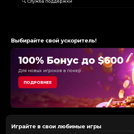
🔍 Служба поддержки
Выбирайте свой ускоритель!
100% Бонус до $600
Для новых игроков в покер
ПОДРОБНЕЕ
Играйте в свои любимые игры