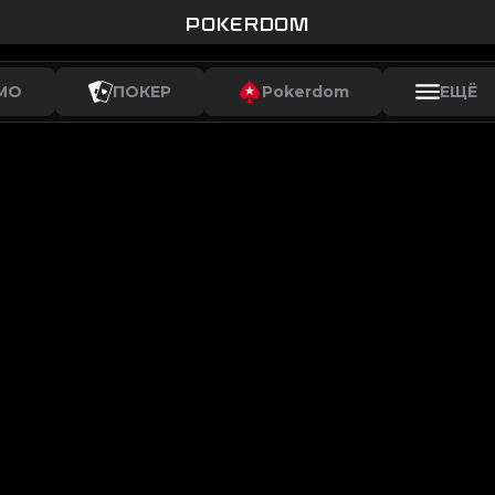
POKERDOM
МО
ПОКЕР
Pokerdom
ЕЩЁ