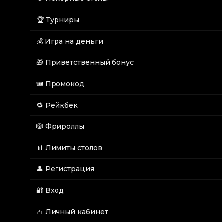
🏆 Турниры
💰 Игра на деньги
🎁 Приветственный бонус
🎟 Промокод
🔁 Рейкбек
🎲 Фрироллы
📊 Лимиты столов
👤 Регистрация
🔐 Вход
👛 Личный кабинет