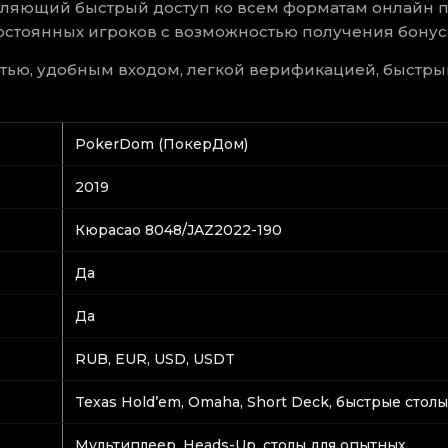
ляющий быстрый доступ ко всем форматам онлайн по
остоянных игроков с возможностью получения бонус
ью, удобным входом, легкой верификацией, быстры
PokerDom (ПокерДом)
2019
Кюрасао 8048/JAZ2022-190
Да
Да
RUB, EUR, USD, USDT
Texas Hold’em, Omaha, Short Deck, быстрые столы
Мультиплеер, Heads-Up, столы для опытных