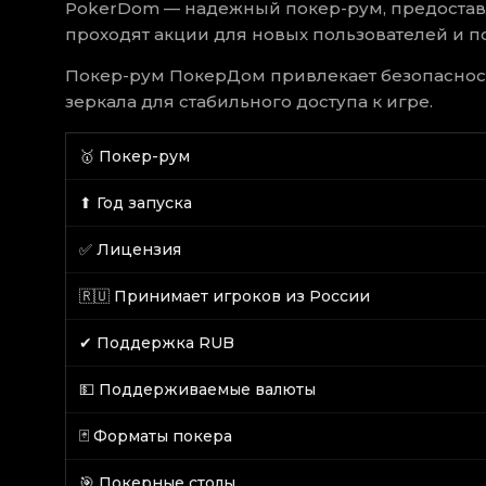
PokerDom — надежный покер-рум, предостав
проходят акции для новых пользователей и п
Покер-рум ПокерДом привлекает безопасност
зеркала для стабильного доступа к игре.
🥇 Покер-рум
⬆ Год запуска
✅ Лицензия
🇷🇺 Принимает игроков из России
✔ Поддержка RUB
💵 Поддерживаемые валюты
🃏 Форматы покера
🎯 Покерные столы