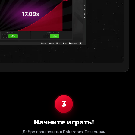
3
Начните играть!
Добро пожаловать в Pokerdom! Теперь вам