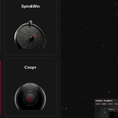
Spin&Win
Спорт