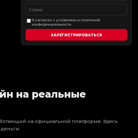
Я согласен с условиями и политикой
конфиденциальности.
ЗАРЕГИСТРИРОВАТЬСЯ
айн на реальные
аботающий на официальной платформе. Здесь
 деньги.