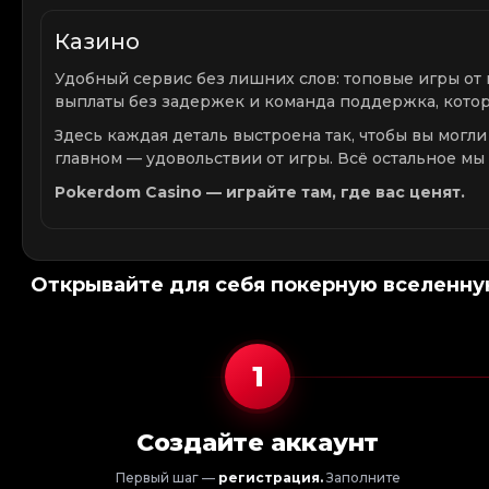
Казино
Удобный сервис без лишних слов: топовые игры от
выплаты без задержек и команда поддержка, котор
Здесь каждая деталь выстроена так, чтобы вы могли
главном — удовольствии от игры. Всё остальное мы 
Pokerdom Casino — играйте там, где вас ценят.
Открывайте для себя покерную вселенну
1
Создайте аккаунт
Первый шаг —
регистрация.
Заполните